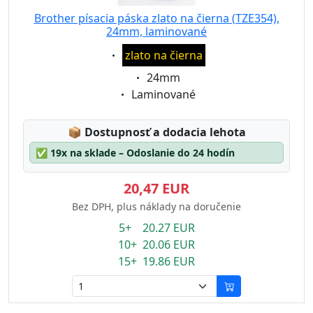
Brother písacia páska zlato na čierna (TZE354),
24mm, laminované
Eigenschaft:
zlato na čierna
Eigenschaft:
24mm
Eigenschaft:
Laminované
Lagerstatus:
📦
Dostupnosť a dodacia lehota
✅
19x na sklade – Odoslanie do 24 hodín
20,47 EUR
Bez DPH, plus náklady na doručenie
5+ 20.27 EUR
10+ 20.06 EUR
15+ 19.86 EUR