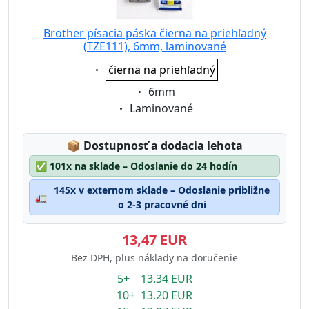
Brother písacia páska čierna na priehľadný
(TZE111), 6mm, laminované
Eigenschaft:
čierna na priehľadný
Eigenschaft:
6mm
Eigenschaft:
Laminované
Lagerstatus:
📦
Dostupnosť a dodacia lehota
✅
101x na sklade – Odoslanie do 24 hodín
145x v externom sklade – Odoslanie približne
🚛
o 2-3 pracovné dni
13,47 EUR
Bez DPH, plus náklady na doručenie
5+ 13.34 EUR
10+ 13.20 EUR