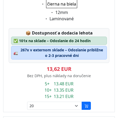
Eigenschaft:
čierna na biela
Eigenschaft:
12mm
Eigenschaft:
Laminované
Lagerstatus:
📦
Dostupnosť a dodacia lehota
✅
101x na sklade – Odoslanie do 24 hodín
267x v externom sklade – Odoslanie približne
🚛
o 2-3 pracovné dni
13,62 EUR
Bez DPH, plus náklady na doručenie
5+ 13.48 EUR
10+ 13.35 EUR
15+ 13.21 EUR