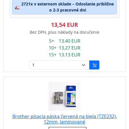
2721x v externom sklade – Odoslanie približne
🚛
o 2-3 pracovné dni
13,54 EUR
Bez DPH, plus náklady na doručenie
5+ 13.40 EUR
10+ 13.27 EUR
15+ 13.13 EUR
Brother písacia páska červená na biela (TZE232),
12mm, laminované