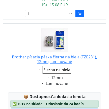
15+ 15.08 EUR
Brother písacia páska čierna na biela (TZE231),
12mm, laminované
Eigenschaft:
čierna na biela
Eigenschaft:
12mm
Eigenschaft:
Laminované
Lagerstatus:
📦
Dostupnosť a dodacia lehota
✅
101x na sklade – Odoslanie do 24 hodín