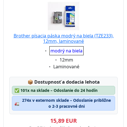
Brother písacia páska modrý na biela (TZE233),
12mm, laminované
Eigenschaft:
modrý na biela
Eigenschaft:
12mm
Eigenschaft:
Laminované
Lagerstatus:
📦
Dostupnosť a dodacia lehota
✅
101x na sklade – Odoslanie do 24 hodín
274x v externom sklade – Odoslanie približne
🚛
o 2-3 pracovné dni
15,89 EUR