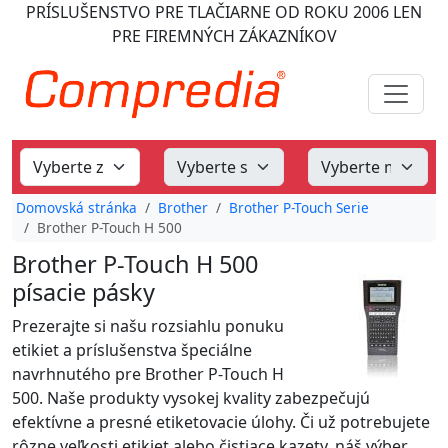
PRÍSLUŠENSTVO PRE TLAČIARNE
OD ROKU 2006
LEN
PRE FIREMNÝCH ZÁKAZNÍKOV
Domovská stránka
Brother
Brother P-Touch Serie
Brother P-Touch H 500
Brother P-Touch H 500
písacie pásky
Prezerajte si našu rozsiahlu ponuku
etikiet a príslušenstva špeciálne
navrhnutého pre Brother P-Touch H
500. Naše produkty vysokej kvality zabezpečujú
efektívne a presné etiketovacie úlohy. Či už potrebujete
rôzne veľkosti etikiet alebo čistiace kazety, náš výber