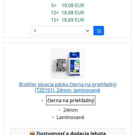
5+ 19.08 EUR
10+ 18.88 EUR
15+ 18.69 EUR
Brother písacia páska čierna na priehľadný
(TZE151), 24mm, laminované
Eigenschaft:
čierna na priehľadný
Eigenschaft:
24mm
Eigenschaft:
Laminované
Lagerstatus:
📦
Dostupnosť a dodacia lehota