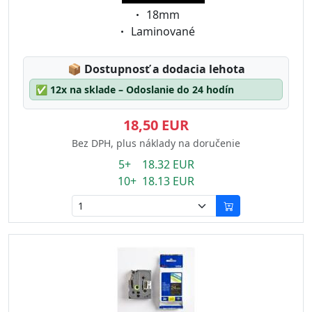
Eigenschaft:
18mm
Eigenschaft:
Laminované
Lagerstatus:
📦
Dostupnosť a dodacia lehota
✅
12x na sklade – Odoslanie do 24 hodín
18,50 EUR
Bez DPH, plus náklady na doručenie
5+ 18.32 EUR
10+ 18.13 EUR