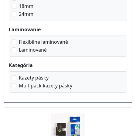
čierna na priehľadný matt
18mm
čierna na signal oranžový
24mm
čierna na signal žltý
čierna na zelená
Laminovanie
čierna na červená
čierna na žltý
Flexibilne laminované
Laminované
Kategória
Kazety pásky
Multipack kazety pásky