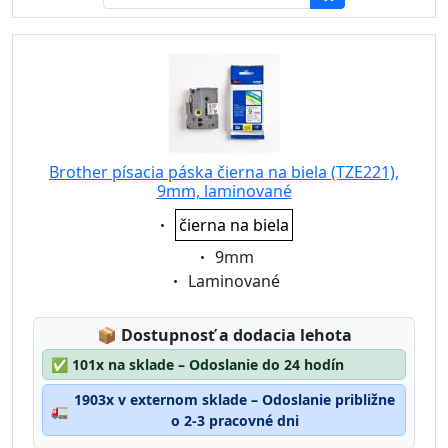
Brother písacia páska čierna na biela (TZE221),
9mm, laminované
Eigenschaft:
čierna na biela
Eigenschaft:
9mm
Eigenschaft:
Laminované
Lagerstatus:
📦
Dostupnosť a dodacia lehota
✅
101x na sklade – Odoslanie do 24 hodín
1903x v externom sklade – Odoslanie približne
🚛
o 2-3 pracovné dni