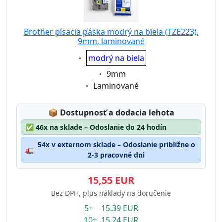
Brother písacia páska modrý na biela (TZE223),
9mm, laminované
Eigenschaft:
modrý na biela
Eigenschaft:
9mm
Eigenschaft:
Laminované
Lagerstatus:
📦
Dostupnosť a dodacia lehota
✅
46x na sklade – Odoslanie do 24 hodín
54x v externom sklade – Odoslanie približne o
🚛
2-3 pracovné dni
15,55 EUR
Bez DPH, plus náklady na doručenie
5+ 15.39 EUR
10+ 15.24 EUR