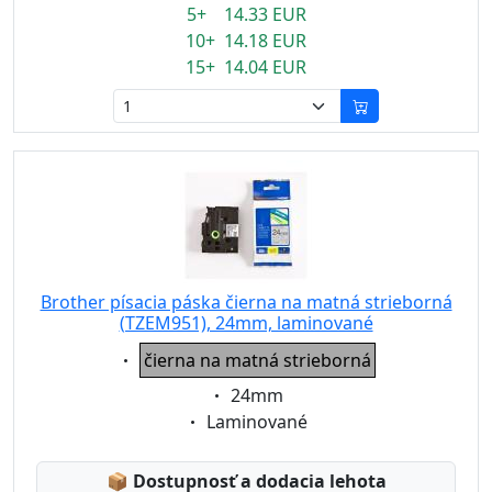
5+ 14.33 EUR
10+ 14.18 EUR
15+ 14.04 EUR
Brother písacia páska čierna na matná strieborná
(TZEM951), 24mm, laminované
Eigenschaft:
čierna na matná strieborná
Eigenschaft:
24mm
Eigenschaft:
Laminované
Lagerstatus:
📦
Dostupnosť a dodacia lehota