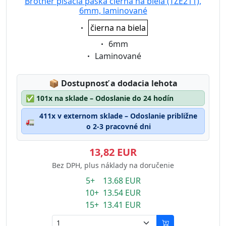
Brother písacia páska čierna na biela (TZE211),
6mm, laminované
Eigenschaft:
čierna na biela
Eigenschaft:
6mm
Eigenschaft:
Laminované
Lagerstatus:
📦
Dostupnosť a dodacia lehota
✅
101x na sklade – Odoslanie do 24 hodín
411x v externom sklade – Odoslanie približne
🚛
o 2-3 pracovné dni
13,82 EUR
Bez DPH, plus náklady na doručenie
5+ 13.68 EUR
10+ 13.54 EUR
15+ 13.41 EUR