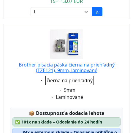
15+ 13.07 EUR
Brother písacia páska čierna na priehľadný
(TZE121), 9mm, laminované
Eigenschaft:
čierna na priehľadný
Eigenschaft:
9mm
Eigenschaft:
Laminované
Lagerstatus:
📦
Dostupnosť a dodacia lehota
✅
101x na sklade – Odoslanie do 24 hodín
84x v externom sklade – Odoslanie približne o