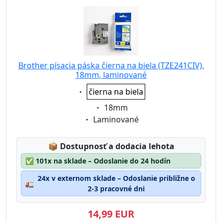
Brother písacia páska čierna na biela (TZE241CIV),
18mm, laminované
Eigenschaft:
čierna na biela
Eigenschaft:
18mm
Eigenschaft:
Laminované
Lagerstatus:
📦
Dostupnosť a dodacia lehota
✅
101x na sklade – Odoslanie do 24 hodín
24x v externom sklade – Odoslanie približne o
🚛
2-3 pracovné dni
14,99 EUR