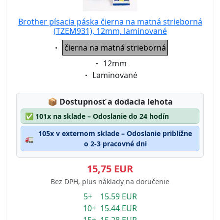
Brother písacia páska čierna na matná strieborná
(TZEM931), 12mm, laminované
Eigenschaft:
čierna na matná strieborná
Eigenschaft:
12mm
Eigenschaft:
Laminované
Lagerstatus:
📦
Dostupnosť a dodacia lehota
✅
101x na sklade – Odoslanie do 24 hodín
105x v externom sklade – Odoslanie približne
🚛
o 2-3 pracovné dni
15,75 EUR
Bez DPH, plus náklady na doručenie
5+ 15.59 EUR
10+ 15.44 EUR