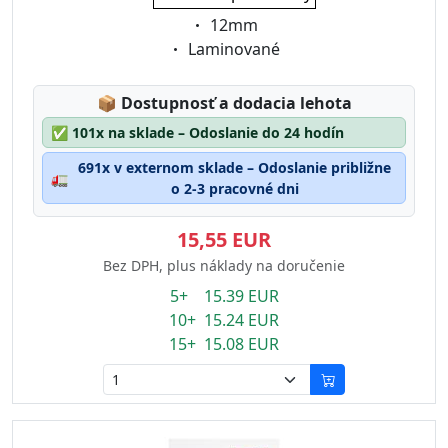
Eigenschaft:
12mm
Eigenschaft:
Laminované
Lagerstatus:
📦
Dostupnosť a dodacia lehota
✅
101x na sklade – Odoslanie do 24 hodín
691x v externom sklade – Odoslanie približne
🚛
o 2-3 pracovné dni
15,55 EUR
Bez DPH, plus náklady na doručenie
5+ 15.39 EUR
10+ 15.24 EUR
15+ 15.08 EUR