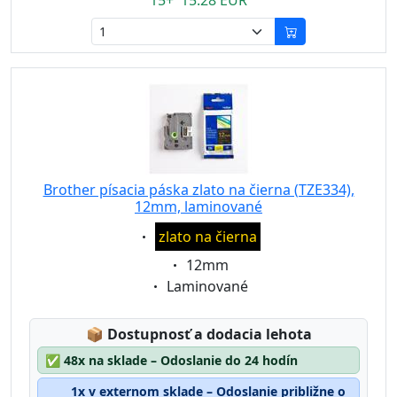
15+ 15.28 EUR
Brother písacia páska zlato na čierna (TZE334),
12mm, laminované
Eigenschaft:
zlato na čierna
Eigenschaft:
12mm
Eigenschaft:
Laminované
Lagerstatus:
📦
Dostupnosť a dodacia lehota
✅
48x na sklade – Odoslanie do 24 hodín
1x v externom sklade – Odoslanie približne o