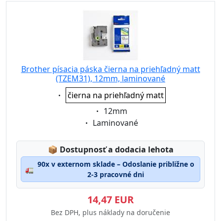
Brother písacia páska čierna na priehľadný matt
(TZEM31), 12mm, laminované
Eigenschaft:
čierna na priehľadný matt
Eigenschaft:
12mm
Eigenschaft:
Laminované
Lagerstatus:
📦
Dostupnosť a dodacia lehota
90x v externom sklade – Odoslanie približne o
🚛
2-3 pracovné dni
14,47 EUR
Bez DPH, plus náklady na doručenie