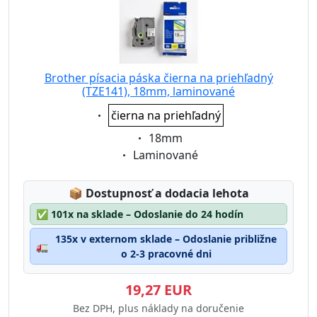
Brother písacia páska čierna na priehľadný
(TZE141), 18mm, laminované
Eigenschaft:
čierna na priehľadný
Eigenschaft:
18mm
Eigenschaft:
Laminované
Lagerstatus:
📦
Dostupnosť a dodacia lehota
✅
101x na sklade – Odoslanie do 24 hodín
135x v externom sklade – Odoslanie približne
🚛
o 2-3 pracovné dni
19,27 EUR
Bez DPH, plus náklady na doručenie