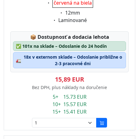
Eigenschaft:
červená na biela
Eigenschaft:
12mm
Eigenschaft:
Laminované
Lagerstatus:
📦
Dostupnosť a dodacia lehota
✅
101x na sklade – Odoslanie do 24 hodín
18x v externom sklade – Odoslanie približne o
🚛
2-3 pracovné dni
15,89 EUR
Bez DPH, plus náklady na doručenie
5+ 15.73 EUR
10+ 15.57 EUR
15+ 15.41 EUR