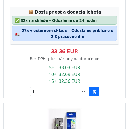
Lagerstatus:
📦
Dostupnosť a dodacia lehota
✅
32x na sklade – Odoslanie do 24 hodín
27x v externom sklade – Odoslanie približne o
🚛
2-3 pracovné dni
33,36 EUR
Bez DPH, plus náklady na doručenie
5+ 33.03 EUR
10+ 32.69 EUR
15+ 32.36 EUR