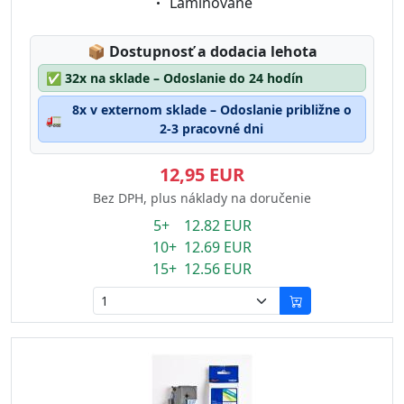
Eigenschaft:
Laminované
Lagerstatus:
📦
Dostupnosť a dodacia lehota
✅
32x na sklade – Odoslanie do 24 hodín
8x v externom sklade – Odoslanie približne o
🚛
2-3 pracovné dni
12,95 EUR
Bez DPH, plus náklady na doručenie
5+ 12.82 EUR
10+ 12.69 EUR
15+ 12.56 EUR