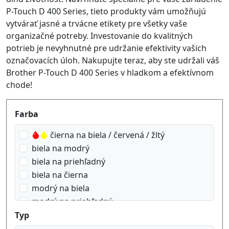
P-Touch D 400 Series, tieto produkty vám umožňujú
vytvárať jasné a trvácne etikety pre všetky vaše
organizačné potreby. Investovanie do kvalitných
potrieb je nevyhnutné pre udržanie efektivity vašich
označovacích úloh. Nakupujte teraz, aby ste udržali váš
Brother P-Touch D 400 Series v hladkom a efektívnom
chode!
Produktfilter
Farba
čierna na biela / červená / žltý
biela na modrý
biela na priehľadný
biela na čierna
modrý na biela
modrý na priehľadný
zlato na Ružový
Typ
zlato na biela