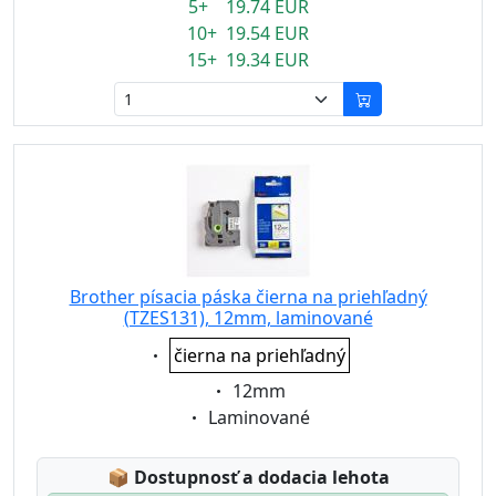
5+ 19.74 EUR
10+ 19.54 EUR
15+ 19.34 EUR
Brother písacia páska čierna na priehľadný
(TZES131), 12mm, laminované
Eigenschaft:
čierna na priehľadný
Eigenschaft:
12mm
Eigenschaft:
Laminované
Lagerstatus:
📦
Dostupnosť a dodacia lehota