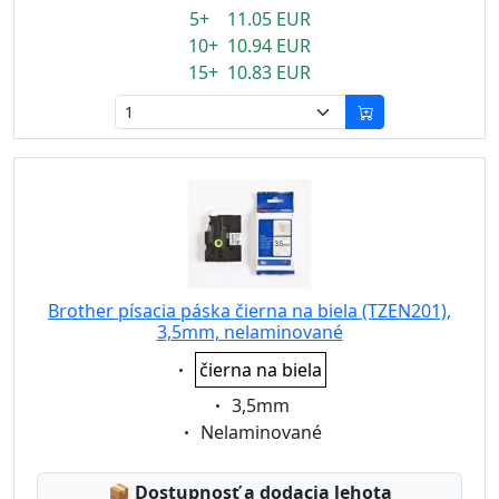
5+ 11.05 EUR
10+ 10.94 EUR
15+ 10.83 EUR
Brother písacia páska čierna na biela (TZEN201),
3,5mm, nelaminované
Eigenschaft:
čierna na biela
Eigenschaft:
3,5mm
Eigenschaft:
Nelaminované
Lagerstatus:
📦
Dostupnosť a dodacia lehota