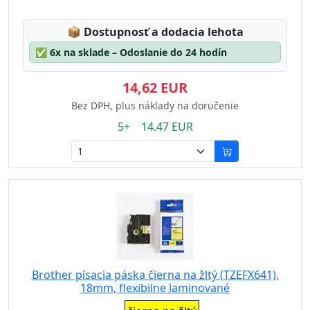
Lagerstatus:
📦
Dostupnosť a dodacia lehota
✅
6x na sklade – Odoslanie do 24 hodín
14,62 EUR
Bez DPH, plus náklady na doručenie
5+ 14.47 EUR
Brother písacia páska čierna na žltý (TZEFX641),
18mm, flexibilne laminované
Eigenschaft: