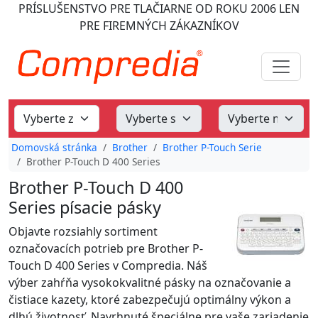
PRÍSLUŠENSTVO PRE TLAČIARNE
OD ROKU 2006
LEN
PRE FIREMNÝCH ZÁKAZNÍKOV
Domovská stránka
Brother
Brother P-Touch Serie
Brother P-Touch D 400 Series
Brother P-Touch D 400
Series písacie pásky
Objavte rozsiahly sortiment
označovacích potrieb pre Brother P-
Touch D 400 Series v Compredia. Náš
výber zahŕňa vysokokvalitné pásky na označovanie a
čistiace kazety, ktoré zabezpečujú optimálny výkon a
dlhú životnosť. Navrhnuté špeciálne pre vaše zariadenie