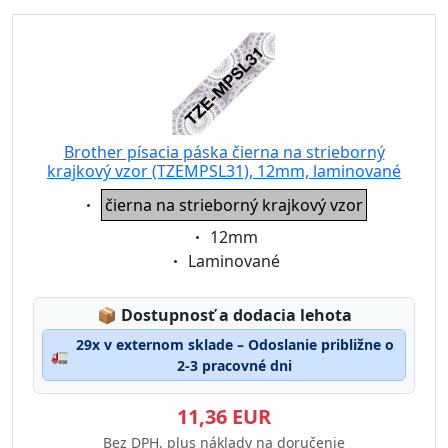
Brother písacia páska čierna na strieborný
krajkový vzor (TZEMPSL31), 12mm, laminované
Eigenschaft:
čierna na strieborný krajkový vzor
Eigenschaft:
12mm
Eigenschaft:
Laminované
Lagerstatus:
📦
Dostupnosť a dodacia lehota
29x v externom sklade – Odoslanie približne o
🚛
2-3 pracovné dni
11,36 EUR
Bez DPH, plus náklady na doručenie