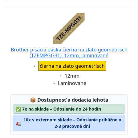
Brother písacia páska čierna na zlato geometrisch
(TZEMPGG31), 12mm, laminované
Eigenschaft:
čierna na zlato geometrisch
Eigenschaft:
12mm
Eigenschaft:
Laminované
Lagerstatus:
📦
Dostupnosť a dodacia lehota
✅
7x na sklade – Odoslanie do 24 hodín
10x v externom sklade – Odoslanie približne o
🚛
2-3 pracovné dni