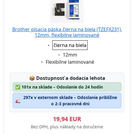
Brother písacia páska čierna na biela (TZEFX231),
12mm, flexibilne laminované
Eigenschaft:
čierna na biela
Eigenschaft:
12mm
Eigenschaft:
Flexibilne laminované
Lagerstatus:
📦
Dostupnosť a dodacia lehota
✅
101x na sklade – Odoslanie do 24 hodín
297x v externom sklade – Odoslanie približne
🚛
o 2-3 pracovné dni
19,94 EUR
Bez DPH, plus náklady na doručenie