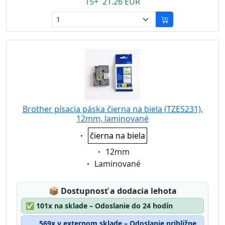
15+ 21.26 EUR
Brother písacia páska čierna na biela (TZES231),
12mm, laminované
Eigenschaft:
čierna na biela
Eigenschaft:
12mm
Eigenschaft:
Laminované
Lagerstatus:
📦
Dostupnosť a dodacia lehota
✅
101x na sklade – Odoslanie do 24 hodín
569x v externom sklade – Odoslanie približne