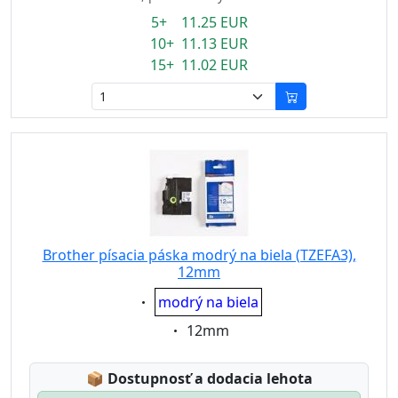
5+ 11.25 EUR
10+ 11.13 EUR
15+ 11.02 EUR
Brother písacia páska modrý na biela (TZEFA3),
12mm
Eigenschaft:
modrý na biela
Eigenschaft:
12mm
Lagerstatus:
📦
Dostupnosť a dodacia lehota