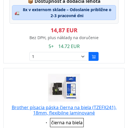
Lagerstatus:
📦
Dostupnosť a dodacia lehota
8x v externom sklade – Odoslanie približne o
🚛
2-3 pracovné dni
14,87 EUR
Bez DPH, plus náklady na doručenie
5+ 14.72 EUR
Brother písacia páska čierna na biela (TZEFX241),
18mm, flexibilne laminované
Eigenschaft:
čierna na biela