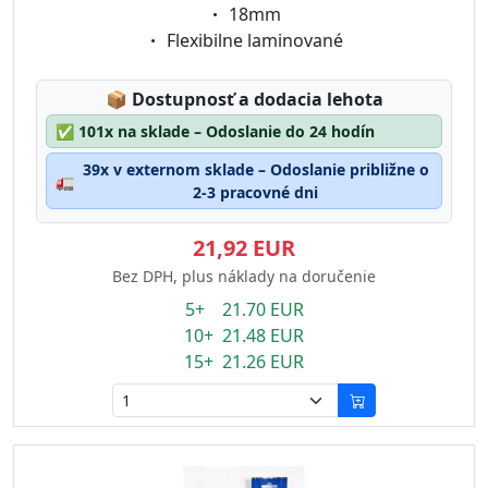
Eigenschaft:
18mm
Eigenschaft:
Flexibilne laminované
Lagerstatus:
📦
Dostupnosť a dodacia lehota
✅
101x na sklade – Odoslanie do 24 hodín
39x v externom sklade – Odoslanie približne o
🚛
2-3 pracovné dni
21,92 EUR
Bez DPH, plus náklady na doručenie
5+ 21.70 EUR
10+ 21.48 EUR
15+ 21.26 EUR