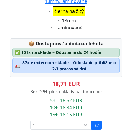
18mm, laminované
Eigenschaft:
čierna na žltý
Eigenschaft:
18mm
Eigenschaft:
Laminované
Lagerstatus:
📦
Dostupnosť a dodacia lehota
✅
101x na sklade – Odoslanie do 24 hodín
87x v externom sklade – Odoslanie približne o
🚛
2-3 pracovné dni
18,71 EUR
Bez DPH, plus náklady na doručenie
5+ 18.52 EUR
10+ 18.34 EUR
15+ 18.15 EUR