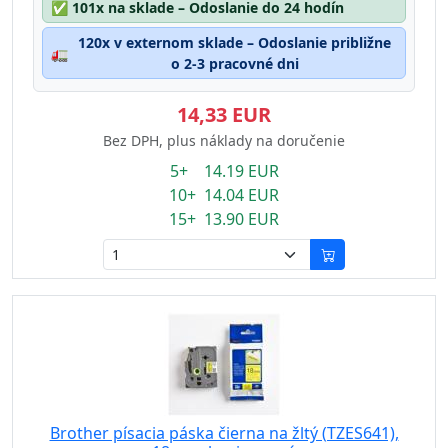
✅
101x na sklade – Odoslanie do 24 hodín
120x v externom sklade – Odoslanie približne
🚛
o 2-3 pracovné dni
14,33 EUR
Bez DPH, plus náklady na doručenie
5+ 14.19 EUR
10+ 14.04 EUR
15+ 13.90 EUR
Brother písacia páska čierna na žltý (TZES641),