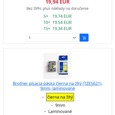
19,94 EUR
Bez DPH, plus náklady na doručenie
5+ 19.74 EUR
10+ 19.54 EUR
15+ 19.34 EUR
Brother písacia páska čierna na žltý (TZES621),
9mm, laminované
Eigenschaft:
čierna na žltý
Eigenschaft:
9mm
Eigenschaft:
Laminované