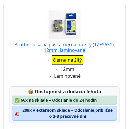
Brother písacia páska čierna na žltý (TZES631),
12mm, laminované
Eigenschaft:
čierna na žltý
Eigenschaft:
12mm
Eigenschaft:
Laminované
Lagerstatus:
📦
Dostupnosť a dodacia lehota
✅
66x na sklade – Odoslanie do 24 hodín
209x v externom sklade – Odoslanie približne
🚛
o 2-3 pracovné dni