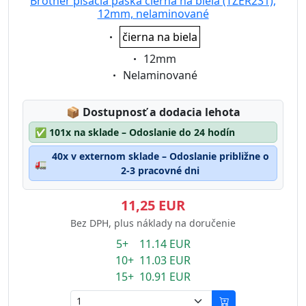
Brother písacia páska čierna na biela (TZER231),
12mm, nelaminované
Eigenschaft:
čierna na biela
Eigenschaft:
12mm
Eigenschaft:
Nelaminované
Lagerstatus:
📦
Dostupnosť a dodacia lehota
✅
101x na sklade – Odoslanie do 24 hodín
40x v externom sklade – Odoslanie približne o
🚛
2-3 pracovné dni
11,25 EUR
Bez DPH, plus náklady na doručenie
5+ 11.14 EUR
10+ 11.03 EUR
15+ 10.91 EUR