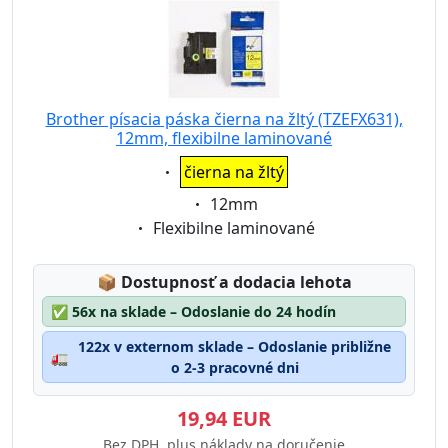
Brother písacia páska čierna na žltý (TZEFX631),
12mm, flexibilne laminované
Eigenschaft:
čierna na žltý
Eigenschaft:
12mm
Eigenschaft:
Flexibilne laminované
Lagerstatus:
📦
Dostupnosť a dodacia lehota
✅
56x na sklade – Odoslanie do 24 hodín
122x v externom sklade – Odoslanie približne
🚛
o 2-3 pracovné dni
19,94 EUR
Bez DPH, plus náklady na doručenie