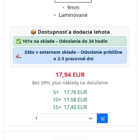
Eigenschaft:
9mm
Eigenschaft:
Laminované
Lagerstatus:
📦
Dostupnosť a dodacia lehota
✅
101x na sklade – Odoslanie do 24 hodín
336x v externom sklade – Odoslanie približne
🚛
o 2-3 pracovné dni
17,94 EUR
Bez DPH, plus náklady na doručenie
5+ 17.76 EUR
10+ 17.58 EUR
15+ 17.40 EUR