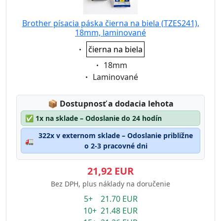
Brother písacia páska čierna na biela (TZES241),
18mm, laminované
Eigenschaft:
čierna na biela
Eigenschaft:
18mm
Eigenschaft:
Laminované
Lagerstatus:
📦
Dostupnosť a dodacia lehota
✅
1x na sklade – Odoslanie do 24 hodín
322x v externom sklade – Odoslanie približne
🚛
o 2-3 pracovné dni
21,92 EUR
Bez DPH, plus náklady na doručenie
5+ 21.70 EUR
10+ 21.48 EUR