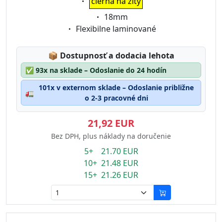
čierna na žltý
Eigenschaft:
18mm
Eigenschaft:
Flexibilne laminované
Lagerstatus:
📦
Dostupnosť a dodacia lehota
✅
93x na sklade – Odoslanie do 24 hodín
101x v externom sklade – Odoslanie približne
🚛
o 2-3 pracovné dni
21,92 EUR
Bez DPH, plus náklady na doručenie
5+ 21.70 EUR
10+ 21.48 EUR
15+ 21.26 EUR