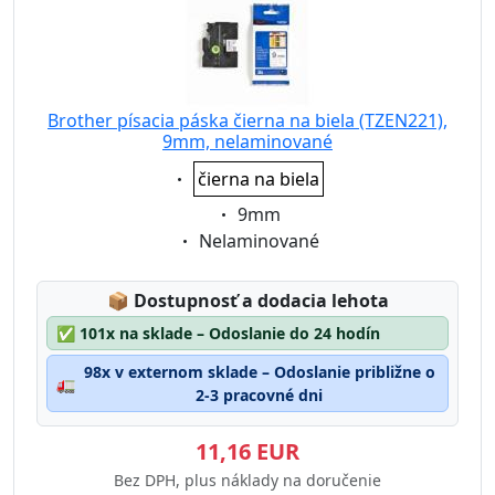
Brother písacia páska čierna na biela (TZEN221),
9mm, nelaminované
Eigenschaft:
čierna na biela
Eigenschaft:
9mm
Eigenschaft:
Nelaminované
Lagerstatus:
📦
Dostupnosť a dodacia lehota
✅
101x na sklade – Odoslanie do 24 hodín
98x v externom sklade – Odoslanie približne o
🚛
2-3 pracovné dni
11,16 EUR
Bez DPH, plus náklady na doručenie