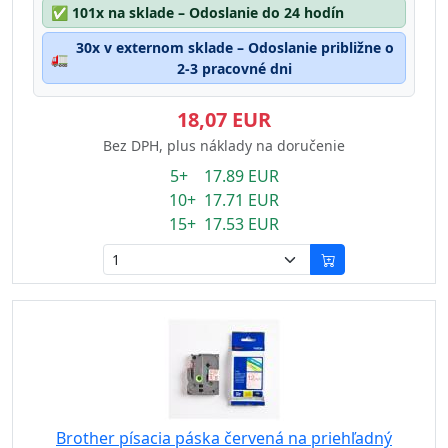
✅
101x na sklade – Odoslanie do 24 hodín
30x v externom sklade – Odoslanie približne o
🚛
2-3 pracovné dni
18,07 EUR
Bez DPH, plus náklady na doručenie
5+ 17.89 EUR
10+ 17.71 EUR
15+ 17.53 EUR
Brother písacia páska červená na priehľadný