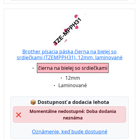
Brother písacia páska čierna na bielej so
srdiečkami (TZEMPPH31), 12mm, laminované
Eigenschaft:
čierna na bielej so srdiečkami
Eigenschaft:
12mm
Eigenschaft:
Laminované
Lagerstatus:
📦
Dostupnosť a dodacia lehota
Momentálne nedostupné: Doba dodania
❌
neznáma
Oznámenie, keď bude dostupné