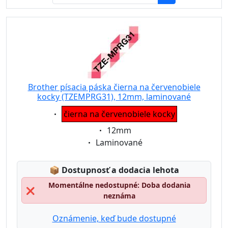
Brother písacia páska čierna na červenobiele
kocky (TZEMPRG31), 12mm, laminované
Eigenschaft:
čierna na červenobiele kocky
Eigenschaft:
12mm
Eigenschaft:
Laminované
Lagerstatus:
📦
Dostupnosť a dodacia lehota
Momentálne nedostupné: Doba dodania
❌
neznáma
Oznámenie, keď bude dostupné