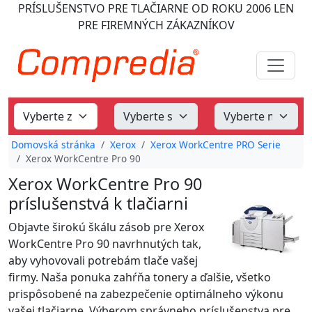
PRÍSLUŠENSTVO PRE TLAČIARNE
OD ROKU 2006
LEN
PRE FIREMNÝCH ZÁKAZNÍKOV
Domovská stránka
Xerox
Xerox WorkCentre PRO Serie
Xerox WorkCentre Pro 90
Xerox WorkCentre Pro 90
príslušenstvá k tlačiarni
Objavte širokú škálu zásob pre Xerox
WorkCentre Pro 90 navrhnutých tak,
aby vyhovovali potrebám tlače vašej
firmy. Naša ponuka zahŕňa tonery a ďalšie, všetko
prispôsobené na zabezpečenie optimálneho výkonu
vašej tlačiarne. Výberom správneho príslušenstva pre