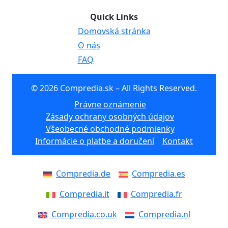
Quick Links
Domovská stránka
O nás
FAQ
© 2026 Compredia.sk – All Rights Reserved.
Právne oznámenie
Zásady ochrany osobných údajov
Všeobecné obchodné podmienky
Informácie o platbe a doručení
Kontakt
Compredia.de
Compredia.es
Compredia.it
Compredia.fr
Compredia.co.uk
Compredia.nl