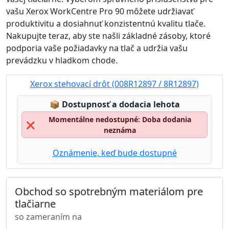
vašu Xerox WorkCentre Pro 90 môžete udržiavať
produktivitu a dosiahnuť konzistentnú kvalitu tlače.
Nakupujte teraz, aby ste našli základné zásoby, ktoré
podporia vaše požiadavky na tlač a udržia vašu
prevádzku v hladkom chode.
Xerox stehovací drôt (008R12897 / 8R12897)
Lagerstatus:
📦
Dostupnosť a dodacia lehota
Momentálne nedostupné: Doba dodania
❌
neznáma
Oznámenie, keď bude dostupné
Obchod so spotrebným materiálom pre
tlačiarne
so zameraním na