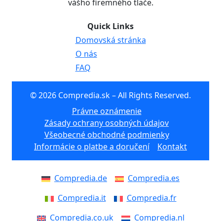
vášho firemného tlače.
Quick Links
Domovská stránka
O nás
FAQ
© 2026 Compredia.sk – All Rights Reserved.
Právne oznámenie
Zásady ochrany osobných údajov
Všeobecné obchodné podmienky
Informácie o platbe a doručení
Kontakt
Compredia.de
Compredia.es
Compredia.it
Compredia.fr
Compredia.co.uk
Compredia.nl