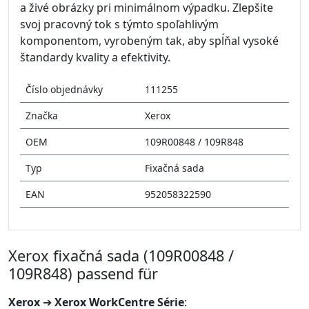
a živé obrázky pri minimálnom výpadku. Zlepšite
svoj pracovný tok s týmto spoľahlivým
komponentom, vyrobeným tak, aby spĺňal vysoké
štandardy kvality a efektivity.
Číslo objednávky
111255
Značka
Xerox
OEM
109R00848 / 109R848
Typ
Fixačná sada
EAN
952058322590
Xerox fixačná sada (109R00848 /
109R848) passend für
Xerox
➔
Xerox WorkCentre Série
: