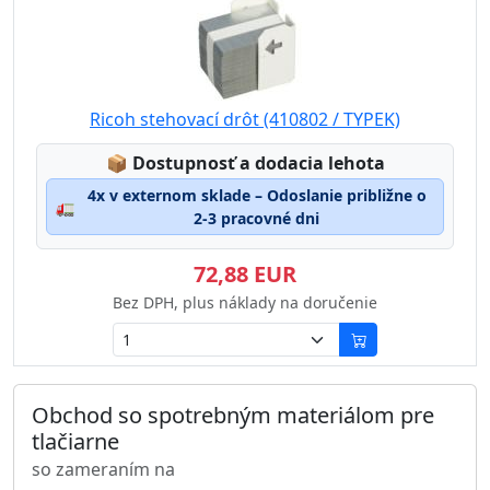
Ricoh stehovací drôt (410802 / TYPEK)
Lagerstatus:
📦
Dostupnosť a dodacia lehota
4x v externom sklade – Odoslanie približne o
🚛
2-3 pracovné dni
72,88 EUR
Bez DPH, plus náklady na doručenie
Obchod so spotrebným materiálom pre
tlačiarne
so zameraním na