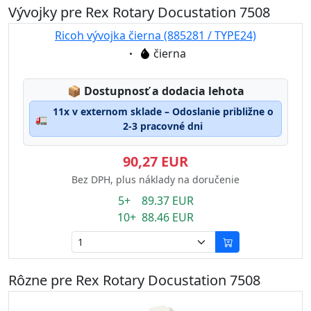
Vývojky pre Rex Rotary Docustation 7508
Ricoh vývojka čierna (885281 / TYPE24)
Eigenschaft:
čierna
Lagerstatus:
📦
Dostupnosť a dodacia lehota
11x v externom sklade – Odoslanie približne o
🚛
2-3 pracovné dni
90,27 EUR
Bez DPH, plus náklady na doručenie
5+ 89.37 EUR
10+ 88.46 EUR
Rôzne pre Rex Rotary Docustation 7508