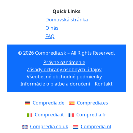
Quick Links
Domovská stránka
O nás
FAQ
© 2026 Compredia.sk – All Rights Reserved.
Právne oznámenie
Zásady ochrany osobných údajov
Všeobecné obchodné podmienky
Informácie o platbe a doručení
Kontakt
Compredia.de
Compredia.es
Compredia.it
Compredia.fr
Compredia.co.uk
Compredia.nl