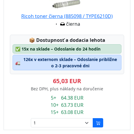
Ricoh toner čierna (885098 / TYPE6210D)
Eigenschaft:
čierna
Lagerstatus:
📦
Dostupnosť a dodacia lehota
✅
15x na sklade – Odoslanie do 24 hodín
126x v externom sklade – Odoslanie približne
🚛
o 2-3 pracovné dni
65,03 EUR
Bez DPH, plus náklady na doručenie
5+ 64.38 EUR
10+ 63.73 EUR
15+ 63.08 EUR