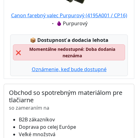
Canon farebný valec Purpurový (4195A001 / CP16)
Eigenschaft:
Purpurový
Lagerstatus:
📦
Dostupnosť a dodacia lehota
Momentálne nedostupné: Doba dodania
❌
neznáma
Oznámenie, keď bude dostupné
Obchod so spotrebným materiálom pre
tlačiarne
so zameraním na
B2B zákazníkov
Doprava po celej Európe
Veľké množstvá