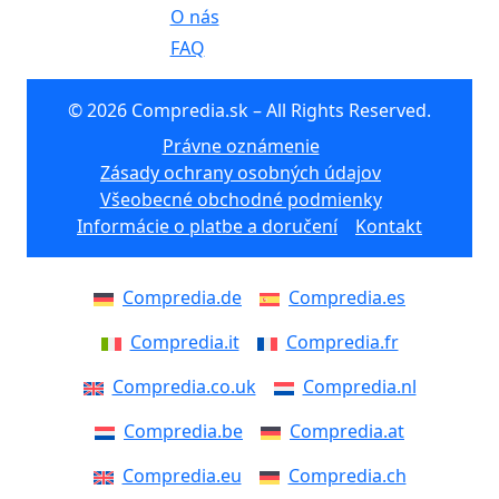
O nás
FAQ
© 2026 Compredia.sk – All Rights Reserved.
Právne oznámenie
Zásady ochrany osobných údajov
Všeobecné obchodné podmienky
Informácie o platbe a doručení
Kontakt
Compredia.de
Compredia.es
Compredia.it
Compredia.fr
Compredia.co.uk
Compredia.nl
Compredia.be
Compredia.at
Compredia.eu
Compredia.ch