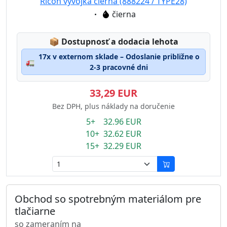
Ricoh vývojka čierna (888224 / TYPE28)
Eigenschaft:
čierna
Lagerstatus:
📦
Dostupnosť a dodacia lehota
17x v externom sklade – Odoslanie približne o
🚛
2-3 pracovné dni
33,29 EUR
Bez DPH, plus náklady na doručenie
5+ 32.96 EUR
10+ 32.62 EUR
15+ 32.29 EUR
Obchod so spotrebným materiálom pre
tlačiarne
so zameraním na