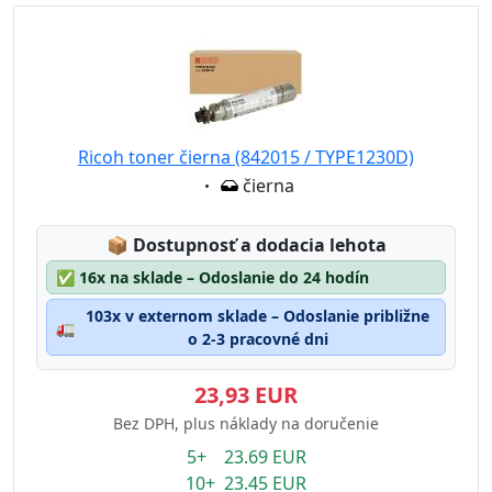
Ricoh toner čierna (842015 / TYPE1230D)
Eigenschaft:
čierna
Lagerstatus:
📦
Dostupnosť a dodacia lehota
✅
16x na sklade – Odoslanie do 24 hodín
103x v externom sklade – Odoslanie približne
🚛
o 2-3 pracovné dni
23,93 EUR
Bez DPH, plus náklady na doručenie
5+ 23.69 EUR
10+ 23.45 EUR