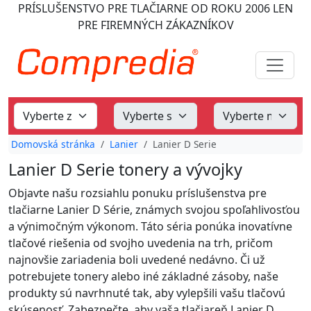
PRÍSLUŠENSTVO PRE TLAČIARNE
OD ROKU 2006
LEN
PRE FIREMNÝCH ZÁKAZNÍKOV
Domovská stránka
Lanier
Lanier D Serie
Lanier D Serie tonery a vývojky
Objavte našu rozsiahlu ponuku príslušenstva pre
tlačiarne Lanier D Série, známych svojou spoľahlivosťou
a výnimočným výkonom. Táto séria ponúka inovatívne
tlačové riešenia od svojho uvedenia na trh, pričom
najnovšie zariadenia boli uvedené nedávno. Či už
potrebujete tonery alebo iné základné zásoby, naše
produkty sú navrhnuté tak, aby vylepšili vašu tlačovú
skúsenosť. Zabezpečte, aby vaša tlačiareň Lanier D