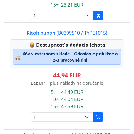
15+ 23.21 EUR
Ricoh bubon (B0399510 / TYPE1015)
Lagerstatus:
📦
Dostupnosť a dodacia lehota
66x v externom sklade – Odoslanie približne o
🚛
2-3 pracovné dni
44,94 EUR
Bez DPH, plus náklady na doručenie
5+ 44.49 EUR
10+ 44.04 EUR
15+ 43.59 EUR