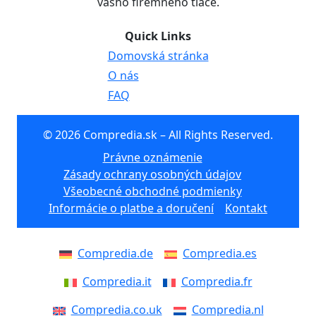
vášho firemného tlače.
Quick Links
Domovská stránka
O nás
FAQ
© 2026 Compredia.sk – All Rights Reserved.
Právne oznámenie
Zásady ochrany osobných údajov
Všeobecné obchodné podmienky
Informácie o platbe a doručení
Kontakt
Compredia.de
Compredia.es
Compredia.it
Compredia.fr
Compredia.co.uk
Compredia.nl