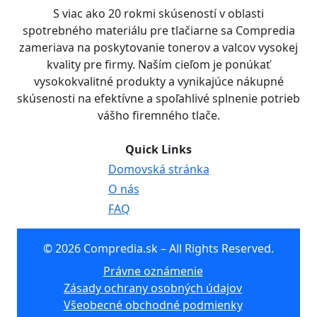
S viac ako 20 rokmi skúseností v oblasti
spotrebného materiálu pre tlačiarne sa Compredia
zameriava na poskytovanie tonerov a valcov vysokej
kvality pre firmy. Naším cieľom je ponúkať
vysokokvalitné produkty a vynikajúce nákupné
skúsenosti na efektívne a spoľahlivé splnenie potrieb
vášho firemného tlače.
Quick Links
Domovská stránka
O nás
FAQ
© 2026 Compredia.sk – All Rights Reserved.
Právne oznámenie
Zásady ochrany osobných údajov
Všeobecné obchodné podmienky