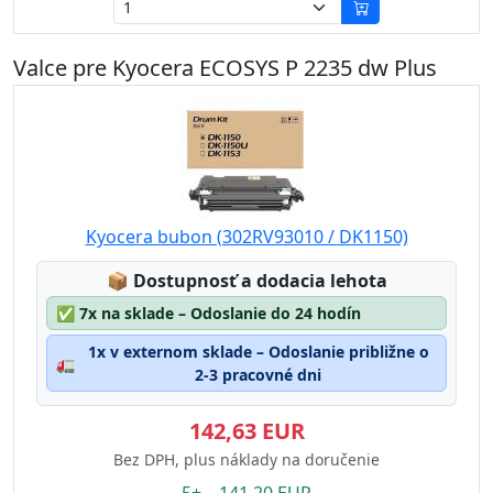
Valce pre Kyocera ECOSYS P 2235 dw Plus
Kyocera bubon (302RV93010 / DK1150)
Lagerstatus:
📦
Dostupnosť a dodacia lehota
✅
7x na sklade – Odoslanie do 24 hodín
1x v externom sklade – Odoslanie približne o
🚛
2-3 pracovné dni
142,63 EUR
Bez DPH, plus náklady na doručenie