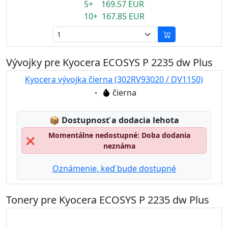
5+ 169.57 EUR
10+ 167.85 EUR
Vývojky pre Kyocera ECOSYS P 2235 dw Plus
Kyocera vývojka čierna (302RV93020 / DV1150)
Eigenschaft:
čierna
Lagerstatus:
📦
Dostupnosť a dodacia lehota
Momentálne nedostupné: Doba dodania
❌
neznáma
Oznámenie, keď bude dostupné
Tonery pre Kyocera ECOSYS P 2235 dw Plus