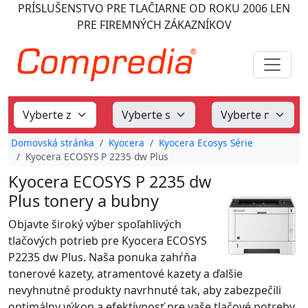
PRÍSLUŠENSTVO PRE TLAČIARNE
OD ROKU 2006
LEN
PRE FIREMNÝCH ZÁKAZNÍKOV
Domovská stránka
Kyocera
Kyocera Ecosys Série
Kyocera ECOSYS P 2235 dw Plus
Kyocera ECOSYS P 2235 dw
Plus tonery a bubny
Objavte široký výber spoľahlivých
tlačových potrieb pre Kyocera ECOSYS
P2235 dw Plus. Naša ponuka zahŕňa
tonerové kazety, atramentové kazety a ďalšie
nevyhnutné produkty navrhnuté tak, aby zabezpečili
optimálny výkon a efektívnosť pre vaše tlačové potreby.