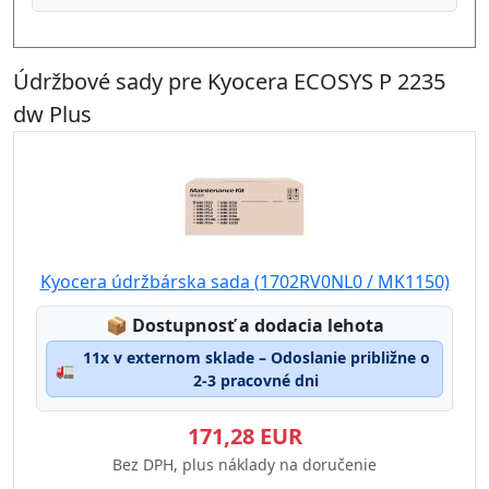
Údržbové sady pre Kyocera ECOSYS P 2235
dw Plus
Kyocera údržbárska sada (1702RV0NL0 / MK1150)
Lagerstatus:
📦
Dostupnosť a dodacia lehota
11x v externom sklade – Odoslanie približne o
🚛
2-3 pracovné dni
171,28 EUR
Bez DPH, plus náklady na doručenie