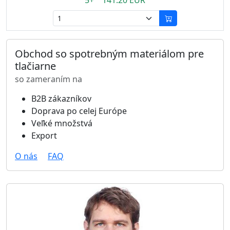
5+ 141.20 EUR
Obchod so spotrebným materiálom pre
tlačiarne
so zameraním na
B2B zákazníkov
Doprava po celej Európe
Veľké množstvá
Export
O nás
FAQ