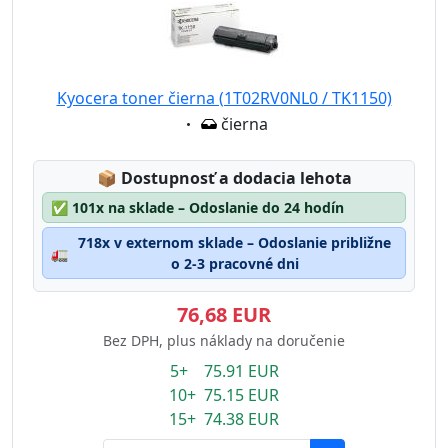
Kyocera toner čierna (1T02RV0NL0 / TK1150)
Eigenschaft:
čierna
Lagerstatus:
📦
Dostupnosť a dodacia lehota
✅
101x na sklade – Odoslanie do 24 hodín
718x v externom sklade – Odoslanie približne
🚛
o 2-3 pracovné dni
76,68 EUR
Bez DPH, plus náklady na doručenie
5+ 75.91 EUR
10+ 75.15 EUR
15+ 74.38 EUR