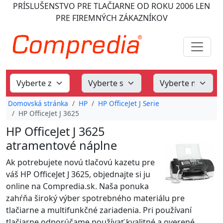
PRÍSLUŠENSTVO PRE TLAČIARNE
OD ROKU 2006
LEN
PRE FIREMNÝCH ZÁKAZNÍKOV
Domovská stránka
HP
HP OfficeJet J Serie
HP OfficeJet J 3625
HP OfficeJet J 3625
atramentové náplne
Ak potrebujete novú tlačovú kazetu pre
váš HP OfficeJet J 3625, objednajte si ju
online na Compredia.sk. Naša ponuka
zahŕňa široký výber spotrebného materiálu pre
tlačiarne a multifunkčné zariadenia. Pri používaní
tlačiarne odporúčame používať kvalitné a overené