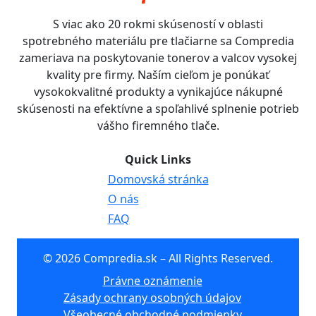
S viac ako 20 rokmi skúseností v oblasti
spotrebného materiálu pre tlačiarne sa Compredia
zameriava na poskytovanie tonerov a valcov vysokej
kvality pre firmy. Naším cieľom je ponúkať
vysokokvalitné produkty a vynikajúce nákupné
skúsenosti na efektívne a spoľahlivé splnenie potrieb
vášho firemného tlače.
Quick Links
Domovská stránka
O nás
FAQ
© 2026 Compredia.sk – All Rights Reserved.
Právne oznámenie
Zásady ochrany osobných údajov
Všeobecné obchodné podmienky