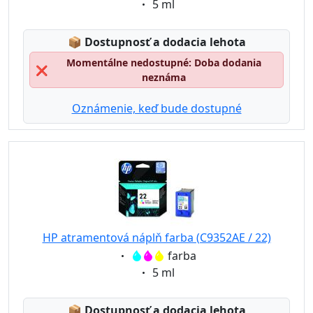
Eigenschaft:
5 ml
Lagerstatus:
📦
Dostupnosť a dodacia lehota
Momentálne nedostupné: Doba dodania
❌
neznáma
Oznámenie, keď bude dostupné
HP atramentová náplň farba (C9352AE / 22)
Eigenschaft:
farba
Eigenschaft:
5 ml
Lagerstatus:
📦
Dostupnosť a dodacia lehota