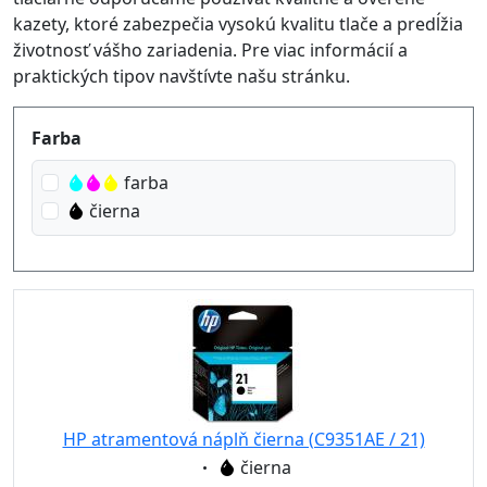
kazety, ktoré zabezpečia vysokú kvalitu tlače a predĺžia
životnosť vášho zariadenia. Pre viac informácií a
praktických tipov navštívte našu stránku.
Produktfilter
Farba
farba
čierna
HP atramentová náplň čierna (C9351AE / 21)
Eigenschaft:
čierna