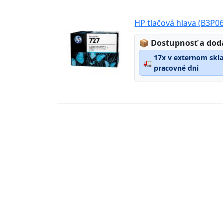
HP tlačová hlava (B3P06
Lagerstatus:
📦
Dostupnosť a dod
17x v externom skla
🚛
pracovné dni