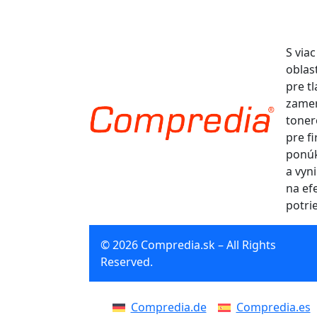
S via
oblas
pre t
zamer
toner
pre f
ponúk
a vyn
na ef
potri
© 2026 Compredia.sk – All Rights
Reserved.
Compredia.de
Compredia.es