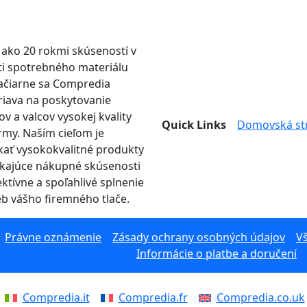
c ako 20 rokmi skúseností v
ti spotrebného materiálu
lačiarne sa Compredia
iava na poskytovanie
ov a valcov vysokej kvality
Quick Links
Domovská st
irmy. Naším cieľom je
ať vysokokvalitné produkty
ikajúce nákupné skúsenosti
ektívne a spoľahlivé splnenie
eb vášho firemného tlače.
Právne oznámenie
Zásady ochrany osobných údajov
V
Informácie o platbe a doručení
Compredia.it
Compredia.fr
Compredia.co.uk