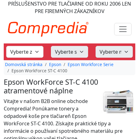
PRÍSLUŠENSTVO PRE TLAČIARNE
OD ROKU 2006
LEN
PRE FIREMNÝCH ZÁKAZNÍKOV
Domovská stránka
Epson
Epson Workforce Serie
Epson WorkForce ST-C 4100
Epson WorkForce ST-C 4100
atramentové náplne
Vitajte v našom B2B online obchode
Compredia! Ponúkame tonery a
odpadové koše pre tlačiareň Epson
WorkForce ST-C 4100. Získajte praktické tipy a
informácie o používaní spotrebného materiálu pre
optimálny výkon vašej tlačiarne.