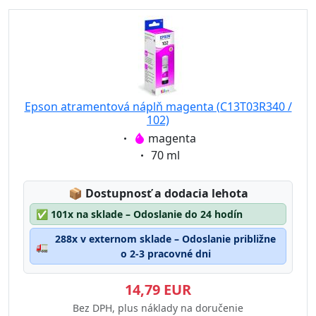
Epson atramentová náplň magenta (C13T03R340 /
102)
Eigenschaft:
magenta
Eigenschaft:
70 ml
Lagerstatus:
📦
Dostupnosť a dodacia lehota
✅
101x na sklade – Odoslanie do 24 hodín
288x v externom sklade – Odoslanie približne
🚛
o 2-3 pracovné dni
14,79 EUR
Bez DPH, plus náklady na doručenie