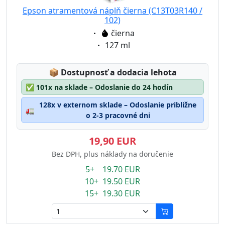
Epson atramentová náplň čierna (C13T03R140 /
102)
Eigenschaft:
čierna
Eigenschaft:
127 ml
Lagerstatus:
📦
Dostupnosť a dodacia lehota
✅
101x na sklade – Odoslanie do 24 hodín
128x v externom sklade – Odoslanie približne
🚛
o 2-3 pracovné dni
19,90 EUR
Bez DPH, plus náklady na doručenie
5+ 19.70 EUR
10+ 19.50 EUR
15+ 19.30 EUR