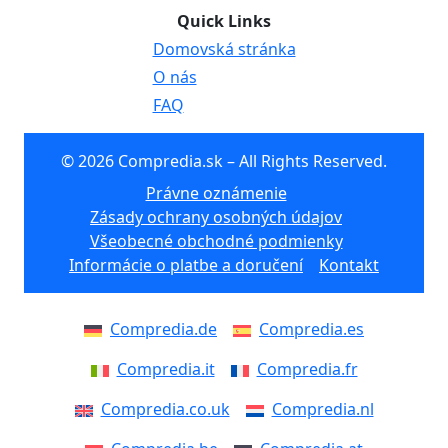
Quick Links
Domovská stránka
O nás
FAQ
© 2026 Compredia.sk – All Rights Reserved.
Právne oznámenie
Zásady ochrany osobných údajov
Všeobecné obchodné podmienky
Informácie o platbe a doručení
Kontakt
Compredia.de
Compredia.es
Compredia.it
Compredia.fr
Compredia.co.uk
Compredia.nl