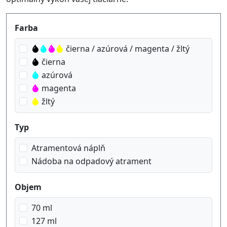
Produktfilter
Farba
čierna / azúrová / magenta / žltý
čierna
azúrová
magenta
žltý
Typ
Atramentová náplň
Nádoba na odpadový atrament
Objem
70 ml
127 ml