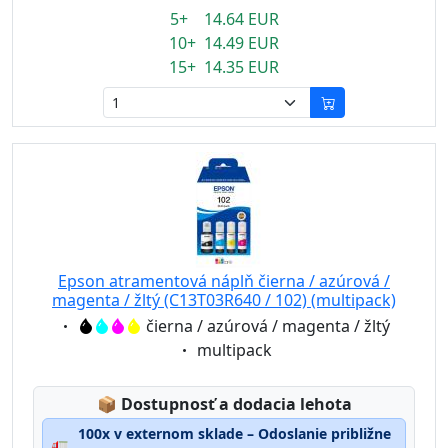
5+ 14.64 EUR
10+ 14.49 EUR
15+ 14.35 EUR
Epson atramentová náplň čierna / azúrová /
magenta / žltý (C13T03R640 / 102) (multipack)
Eigenschaft:
čierna / azúrová / magenta / žltý
Eigenschaft:
multipack
Lagerstatus:
📦
Dostupnosť a dodacia lehota
100x v externom sklade – Odoslanie približne
🚛