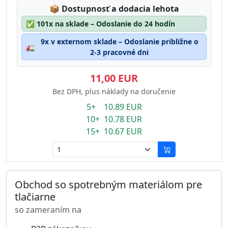
Lagerstatus:
📦
Dostupnosť a dodacia lehota
✅
101x na sklade – Odoslanie do 24 hodín
9x v externom sklade – Odoslanie približne o
🚛
2-3 pracovné dni
11,00 EUR
Bez DPH, plus náklady na doručenie
5+ 10.89 EUR
10+ 10.78 EUR
15+ 10.67 EUR
Obchod so spotrebným materiálom pre
tlačiarne
so zameraním na