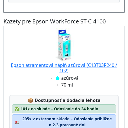
Kazety pre Epson WorkForce ST-C 4100
Epson atramentová náplň azúrová (C13T03R240 /
102)
Eigenschaft:
azúrová
Eigenschaft:
70 ml
Lagerstatus:
📦
Dostupnosť a dodacia lehota
✅
101x na sklade – Odoslanie do 24 hodín
205x v externom sklade – Odoslanie približne
🚛
o 2-3 pracovné dni