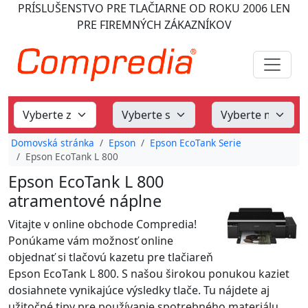
PRÍSLUŠENSTVO PRE TLAČIARNE
OD ROKU 2006
LEN
PRE FIREMNÝCH ZÁKAZNÍKOV
Domovská stránka
Epson
Epson EcoTank Serie
Epson EcoTank L 800
Epson EcoTank L 800
atramentové náplne
Vitajte v online obchode Compredia!
Ponúkame vám možnosť online
objednať si tlačovú kazetu pre tlačiareň
Epson EcoTank L 800. S našou širokou ponukou kaziet
dosiahnete vynikajúce výsledky tlače. Tu nájdete aj
užitočné tipy pre používanie spotrebného materiálu,