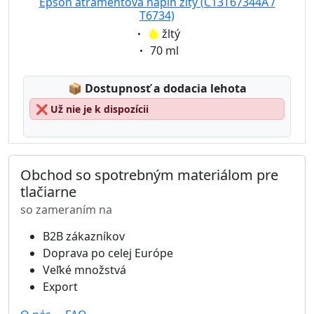
Epson atramentová náplň žltý (C13T67344A /
T6734)
Eigenschaft:
žltý
Eigenschaft:
70 ml
Lagerstatus:
📦
Dostupnosť a dodacia lehota
❌
Už nie je k dispozícii
Obchod so spotrebným materiálom pre
tlačiarne
so zameraním na
B2B zákazníkov
Doprava po celej Európe
Veľké množstvá
Export