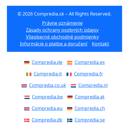
© 2026 Compredia.sk – All Rights Reserved.
Právne oznámenie
Zásady ochrany osobných údajov
Všeobecné obchodné podmienky
Informácie o platbe a doručení
Kontakt
Compredia.de
Compredia.es
Compredia.it
Compredia.fr
Compredia.co.uk
Compredia.nl
Compredia.be
Compredia.at
Compredia.eu
Compredia.ch
Compredia.dk
Compredia.se