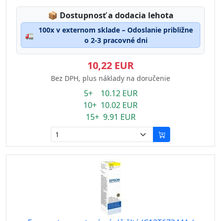
Lagerstatus:
📦
Dostupnosť a dodacia lehota
100x v externom sklade – Odoslanie približne
🚛
o 2-3 pracovné dni
10,22 EUR
Bez DPH, plus náklady na doručenie
5+ 10.12 EUR
10+ 10.02 EUR
15+ 9.91 EUR