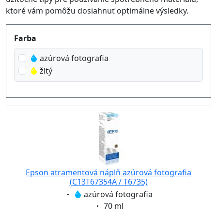
ktoré vám pomôžu dosiahnuť optimálne výsledky.
Produktfilter
Farba
azúrová fotografia
žltý
Epson atramentová náplň azúrová fotografia
(C13T67354A / T6735)
Eigenschaft:
azúrová fotografia
Eigenschaft:
70 ml