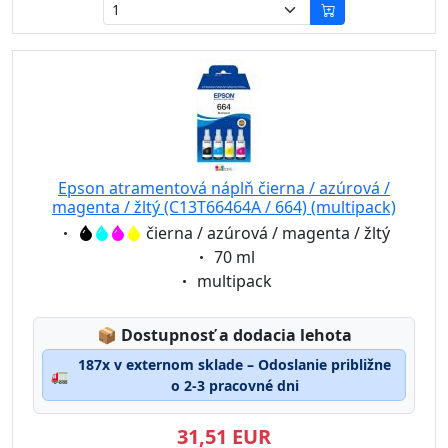
Epson atramentová náplň čierna / azúrová /
magenta / žltý (C13T66464A / 664) (multipack)
Eigenschaft:
čierna / azúrová / magenta / žltý
Eigenschaft:
70 ml
Eigenschaft:
multipack
Lagerstatus:
📦
Dostupnosť a dodacia lehota
187x v externom sklade – Odoslanie približne
🚛
o 2-3 pracovné dni
31,51 EUR