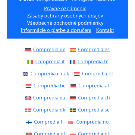
Právne oznámenie
Zásady ochrany osobných údajov
Všeobecné obchodné podmienky
Informácie o platbe a doručení
Kontakt
Compredia.de
Compredia.es
Compredia.it
Compredia.fr
Compredia.co.uk
Compredia.nl
Compredia.be
Compredia.at
Compredia.eu
Compredia.ch
Compredia.dk
Compredia.se
Compredia.fi
Compredia.no
Compredia.pt
Compredia.pl