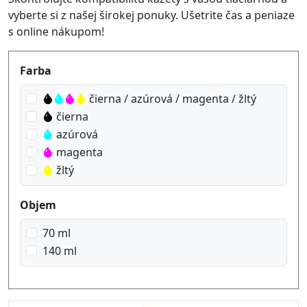
vyberte si z našej širokej ponuky. Ušetrite čas a peniaze
s online nákupom!
Produktfilter
Farba
čierna / azúrová / magenta / žltý
čierna
azúrová
magenta
žltý
Objem
70 ml
140 ml