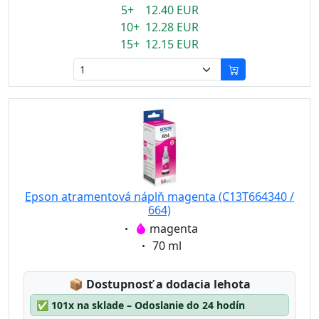
5+ 12.40 EUR
10+ 12.28 EUR
15+ 12.15 EUR
Epson atramentová náplň magenta (C13T664340 /
664)
Eigenschaft:
magenta
Eigenschaft:
70 ml
Lagerstatus:
📦
Dostupnosť a dodacia lehota
✅
101x na sklade – Odoslanie do 24 hodín