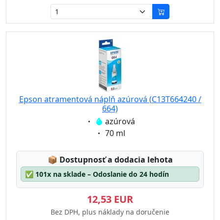
Epson atramentová náplň azúrová (C13T664240 /
664)
Eigenschaft:
azúrová
Eigenschaft:
70 ml
Lagerstatus:
📦
Dostupnosť a dodacia lehota
✅
101x na sklade – Odoslanie do 24 hodín
12,53 EUR
Bez DPH, plus náklady na doručenie