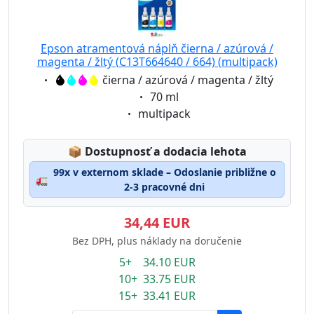
Epson atramentová náplň čierna / azúrová /
magenta / žltý (C13T664640 / 664) (multipack)
Eigenschaft:
čierna / azúrová / magenta / žltý
Eigenschaft:
70 ml
Eigenschaft:
multipack
Lagerstatus:
📦
Dostupnosť a dodacia lehota
99x v externom sklade – Odoslanie približne o
🚛
2-3 pracovné dni
34,44 EUR
Bez DPH, plus náklady na doručenie
5+ 34.10 EUR
10+ 33.75 EUR
15+ 33.41 EUR