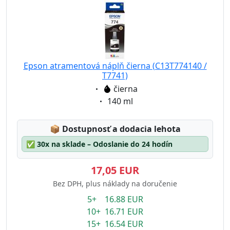
Epson atramentová náplň čierna (C13T774140 /
T7741)
Eigenschaft:
čierna
Eigenschaft:
140 ml
Lagerstatus:
📦
Dostupnosť a dodacia lehota
✅
30x na sklade – Odoslanie do 24 hodín
17,05 EUR
Bez DPH, plus náklady na doručenie
5+ 16.88 EUR
10+ 16.71 EUR
15+ 16.54 EUR