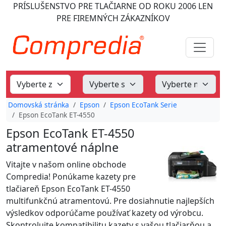
PRÍSLUŠENSTVO PRE TLAČIARNE
OD ROKU 2006
LEN
PRE FIREMNÝCH ZÁKAZNÍKOV
Domovská stránka
Epson
Epson EcoTank Serie
Epson EcoTank ET-4550
Epson EcoTank ET-4550
atramentové náplne
Vitajte v našom online obchode
Compredia! Ponúkame kazety pre
tlačiareň Epson EcoTank ET-4550
multifunkčnú atramentovú. Pre dosiahnutie najlepších
výsledkov odporúčame používať kazety od výrobcu.
Skontrolujte kompatibilitu kazety s vašou tlačiarňou a