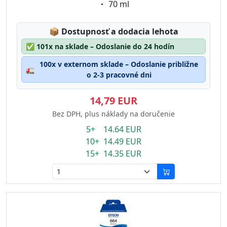
Eigenschaft:
70 ml
Lagerstatus:
📦
Dostupnosť a dodacia lehota
✅
101x na sklade – Odoslanie do 24 hodín
100x v externom sklade – Odoslanie približne
🚛
o 2-3 pracovné dni
14,79 EUR
Bez DPH, plus náklady na doručenie
5+ 14.64 EUR
10+ 14.49 EUR
15+ 14.35 EUR