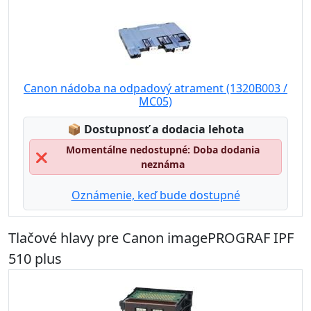
Canon nádoba na odpadový atrament (1320B003 /
MC05)
Lagerstatus:
📦
Dostupnosť a dodacia lehota
Momentálne nedostupné: Doba dodania
❌
neznáma
Oznámenie, keď bude dostupné
Tlačové hlavy pre Canon imagePROGRAF IPF
510 plus