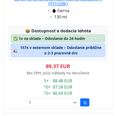
PFI102BK)
Eigenschaft:
čierna
Eigenschaft:
130 ml
Lagerstatus:
📦
Dostupnosť a dodacia lehota
✅
1x na sklade – Odoslanie do 24 hodín
157x v externom sklade – Odoslanie približne
🚛
o 2-3 pracovné dni
89,37 EUR
Bez DPH, plus náklady na doručenie
5+ 88.48 EUR
10+ 87.58 EUR
15+ 86.69 EUR