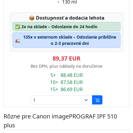
Eigenschaft:
130 ml
Lagerstatus:
📦
Dostupnosť a dodacia lehota
✅
2x na sklade – Odoslanie do 24 hodín
135x v externom sklade – Odoslanie približne
🚛
o 2-3 pracovné dni
89,37 EUR
Bez DPH, plus náklady na doručenie
5+ 88.48 EUR
10+ 87.58 EUR
15+ 86.69 EUR
Rôzne pre Canon imagePROGRAF IPF 510
plus