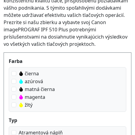
konzistentnú kvalitu tlače, prispôsobenú požiadavkám
vášho podnikania. S týmito spoľahlivými dodávkami
môžete udržiavať efektivitu vašich tlačových operácií.
Prezrite si našu zbierku a vybavte svoj Canon
imagePROGRAF IPF 510 Plus potrebnými
príslušenstvami na dosiahnutie vynikajúcich výsledkov
vo všetkých vašich tlačových projektoch.
Produktfilter
Farba
čierna
azúrová
matná čierna
magenta
žltý
Typ
Atramentová náplň