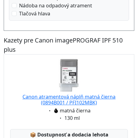
Nádoba na odpadový atrament
Tlačová hlava
Kazety pre Canon imagePROGRAF IPF 510
plus
Canon atramentová náplň matná čierna
(0894B001 / PFI102MBK)
Eigenschaft:
matná čierna
Eigenschaft:
130 ml
Lagerstatus:
📦
Dostupnosť a dodacia lehota