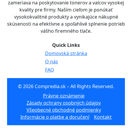
zameriava na poskytovanie tonerov a valcov vysokej
kvality pre firmy. Naším cieľom je ponúkať
vysokokvalitné produkty a vynikajúce nákupné
skúsenosti na efektívne a spoľahlivé splnenie potrieb
vášho firemného tlače.
Quick Links
Domovská stránka
O nás
FAQ
© 2026 Compredia.sk – All Rights Reserved.
Právne oznámenie
Zásady ochrany osobných údajov
Všeobecné obchodné podmienky
Informácie o platbe a doručení
Kontakt